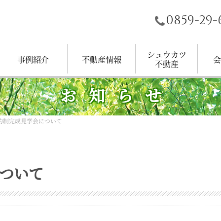
0859-29-
シュウカツ
事例紹介
不動産情報
会
不動産
個人住宅
公共事業
マンション
店舗・社屋
その他
すべて
土地
中古住宅
建売住宅
賃貸物件
その他
経営
会社
お知らせ
約制完成見学会について
ついて