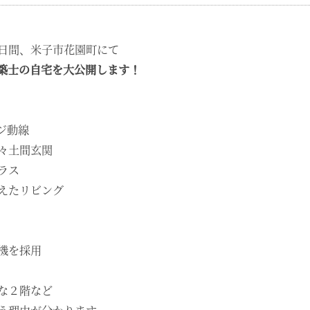
日間、米子市花園町にて
築士の自宅を大公開します！
ジ動線
々土間玄関
ラス
えたリビング
機を採用
な２階など